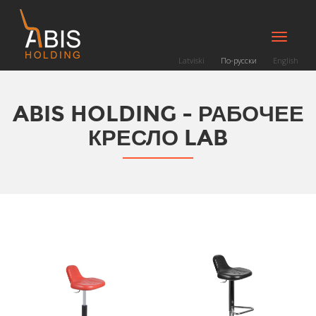
Toggle
navigati
Latviski
По-русски
English
ABIS HOLDING - РАБОЧЕЕ
КРЕСЛО LAB