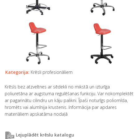
Kategorija:
Krēsli profesionāliem
Krēsls bez atzveltnes ar sēdekli no mikstā un izturīga
poliuretāna ar augstuma regulēšanas funkciju. Var nokomplektēt
ar pagarinātu cilindru un kāju palikni. Īpaši noturīgs poliomīda,
hromēts vai alumīnija krustenis. Informācija par apdares
materiāliem apskatāma nodaļā
Lejuplādēt krēslu katalogu