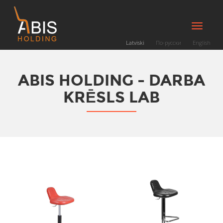
Toggle
navigati
Latviski
По-русски
English
ABIS HOLDING - DARBA
KRĒSLS LAB